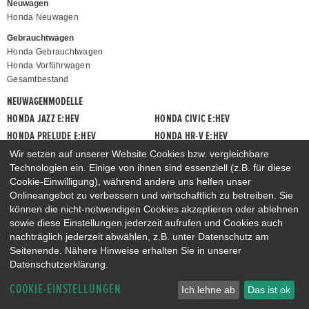
Neuwagen
Honda Neuwagen
Gebrauchtwagen
Honda Gebrauchtwagen
Honda Vorführwagen
Gesamtbestand
NEUWAGENMODELLE
HONDA JAZZ E:HEV
HONDA CIVIC E:HEV
HONDA PRELUDE E:HEV
HONDA HR-V E:HEV
HONDA ZR-V E:HEV
HONDA CR-V E:HEV & E:PHEV
Wir setzen auf unserer Website Cookies bzw. vergleichbare
Technologien ein. Einige von ihnen sind essenziell (z.B. für diese
Cookie-Einwilligung), während andere uns helfen unser
Onlineangebot zu verbessern und wirtschaftlich zu betreiben. Sie
können die nicht-notwendigen Cookies akzeptieren oder ablehnen
sowie diese Einstellungen jederzeit aufrufen und Cookies auch
nachträglich jederzeit abwählen, z.B. unter Datenschutz am
Seitenende. Nähere Hinweise erhalten Sie in unserer
Datenschutzerklärung.
COOKIE-EINSTELLUNGEN
Ich lehne ab
Das ist ok