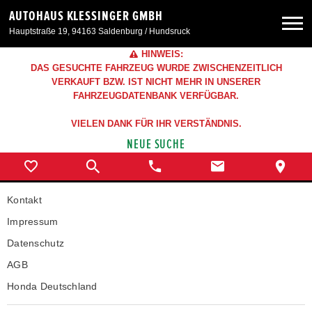
AUTOHAUS KLESSINGER GMBH
Hauptstraße 19, 94163 Saldenburg / Hundsruck
HINWEIS:
Neuwagen
DAS GESUCHTE FAHRZEUG WURDE ZWISCHENZEITLICH
VERKAUFT BZW. IST NICHT MEHR IN UNSERER
FAHRZEUGDATENBANK VERFÜGBAR.
Gebrauchtwagen
VIELEN DANK FÜR IHR VERSTÄNDNIS.
NEUE SUCHE
Angebote
Service & Zubehör
Kontakt
Impressum
Unser Autohaus
Datenschutz
AGB
Honda Deutschland