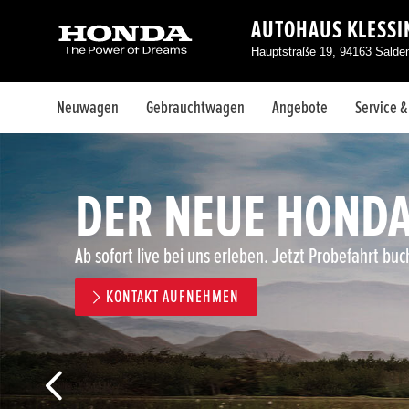
AUTOHAUS KLESS
Hauptstraße 19, 94163 Salde
Neuwagen
Gebrauchtwagen
Angebote
Service 
DER NEUE HONDA
Ab sofort live bei uns erleben. Jetzt Probefahrt buc
KONTAKT AUFNEHMEN