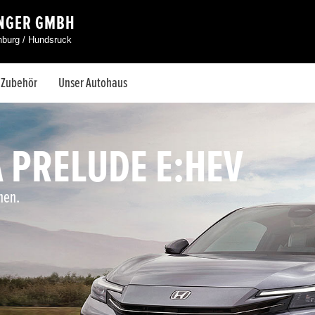
INGER GMBH
nburg / Hundsruck
& Zubehör
Unser Autohaus
 PRELUDE E:HEV
hen.