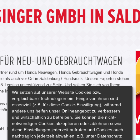
INGER GMBH IN SAL
 FÜR NEU- UND GEBRAUCHTWAGEN
Partner rund um Honda Neuwagen, Honda Gebrauchtwagen und Honda
ne als auch vor Ort in Saldenburg / Hundsruck. Unsere Experten stehen
& Leasing unterstützend zur Seite. Und sollten Sie sich von Ihrem
ine Inzahlungnahme.
Wir setzen auf unserer Website Cookies bzw.
vergleichbare Technologien ein. Einige von ihnen sind
 News und unsere Autohaus Angebote. Auch nach der Anschaffung lassen
essenziell (z.B. für diese Cookie-Einwilligung), während
behör Angeboten sowie unseren Werkstatt Leistungen finden wir für Sie
andere uns helfen unser Onlineangebot zu verbessern
und wirtschaftlich zu betreiben. Sie können die nicht-
notwendigen Cookies akzeptieren oder ablehnen sowie
mbH -Team
diese Einstellungen jederzeit aufrufen und Cookies auch
nachträglich jederzeit abwählen, z.B. unter Datenschutz