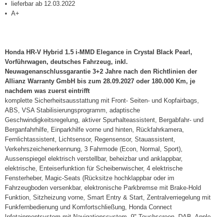
lieferbar ab 12.03.2022
A+
Honda HR-V Hybrid 1.5 i-MMD Elegance in Crystal Black Pearl,
Vorführwagen, deutsches Fahrzeug, inkl.
Neuwagenanschlussgarantie 3+2 Jahre nach den Richtlinien der
Allianz Warranty GmbH bis zum 28.09.2027 oder 180.000 Km, je
nachdem was zuerst eintrifft
komplette Sicherheitsausstattung mit Front- Seiten- und Kopfairbags,
ABS, VSA Stabilisierungsprogramm, adaptische
Geschwindigkeitsregelung, aktiver Spurhalteassistent, Bergabfahr- und
Berganfahrhilfe, Einparkhilfe vorne und hinten, Rückfahrkamera,
Fernlichtassistent, Lichtsensor, Regensensor, Stauassistent,
Verkehrszeichenerkennung, 3 Fahrmode (Econ, Normal, Sport),
Aussenspiegel elektrisch verstellbar, beheizbar und anklappbar,
elektrische, Enteiserfunktion für Scheibenwischer, 4 elektrische
Fensterheber, Magic-Seats (Rücksitze hochklappbar oder im
Fahrzeugboden versenkbar, elektronische Parkbremse mit Brake-Hold
Funktion, Sitzheizung vorne, Smart Entry & Start, Zentralverriegelung mit
Funkfernbedienung und Komfortschließung, Honda Connect
Infotainmentsystem mit Navigationssystem, 9" Touchscreen, DAB, Apple