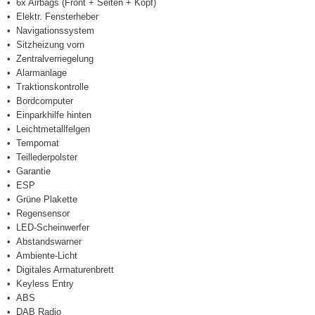
6x Airbags (Front + Seiten + Kopf)
Elektr. Fensterheber
Navigationssystem
Sitzheizung vorn
Zentralverriegelung
Alarmanlage
Traktionskontrolle
Bordcomputer
Einparkhilfe hinten
Leichtmetallfelgen
Tempomat
Teillederpolster
Garantie
ESP
Grüne Plakette
Regensensor
LED-Scheinwerfer
Abstandswarner
Ambiente-Licht
Digitales Armaturenbrett
Keyless Entry
ABS
DAB Radio