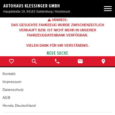
AUTOHAUS KLESSINGER GMBH
Hauptstraße 19, 94163 Saldenburg / Hundsruck
HINWEIS:
Neuwagen
DAS GESUCHTE FAHRZEUG WURDE ZWISCHENZEITLICH
VERKAUFT BZW. IST NICHT MEHR IN UNSERER
FAHRZEUGDATENBANK VERFÜGBAR.
Gebrauchtwagen
VIELEN DANK FÜR IHR VERSTÄNDNIS.
NEUE SUCHE
Angebote
Service & Zubehör
Kontakt
Impressum
Unser Autohaus
Datenschutz
AGB
Honda Deutschland