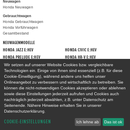
Neuwagen
Honda Neuwagen
Gebrauchtwagen
Honda Gebrauchtwagen
Honda Vorführwagen
Gesamtbestand
NEUWAGENMODELLE
HONDA JAZZ E:HEV
HONDA CIVIC E:HEV
HONDA PRELUDE E:HEV
HONDA HR-V E:HEV
HONDA ZR-V E:HEV
HONDA CR-V E:HEV & E:PHEV
Wir setzen auf unserer Website Cookies bzw. vergleichbare
Technologien ein. Einige von ihnen sind essenziell (z.B. für diese
Cookie-Einwilligung), während andere uns helfen unser
Onlineangebot zu verbessern und wirtschaftlich zu betreiben. Sie
können die nicht-notwendigen Cookies akzeptieren oder ablehnen
sowie diese Einstellungen jederzeit aufrufen und Cookies auch
nachträglich jederzeit abwählen, z.B. unter Datenschutz am
Seitenende. Nähere Hinweise erhalten Sie in unserer
Datenschutzerklärung.
COOKIE-EINSTELLUNGEN
Ich lehne ab
Das ist ok