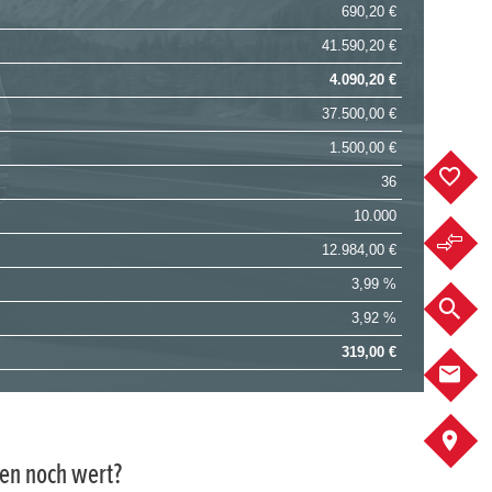
690,20 €
41.590,20 €
4.090,20 €
37.500,00 €
1.500,00 €
F
36
10.000
F
12.984,00 €
3,99 %
F
3,92 %
319,00 €
K
A
gen noch wert?