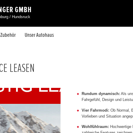
INGER GMBH
nburg / Hundsruck
& Zubehör
Unser Autohaus
CE LEASEN
Rundum dynamisch:
Als uns
Fahrgefühl, Design und Leistu
Vier Fahrmodi:
Ob Normal, E
Vorlieben und Situation ange
Wohlfühlraum:
Hochwertige M
zahlreiche Features zeichnen