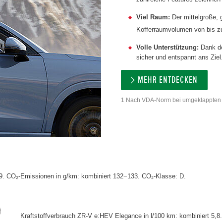
Viel Raum:
Der mittelgroße, 
Kofferraumvolumen von bis zu
Volle Unterstützung:
Dank de
sicher und entspannt ans Ziel
MEHR ENTDECKEN
1 Nach VDA-Norm bei umgeklappten 
,9. CO₂-Emissionen in g/km: kombiniert 132−133. CO₂-Klasse: D.
Kraftstoffverbrauch ZR-V e:HEV Elegance in l/100 km: kombiniert 5,8