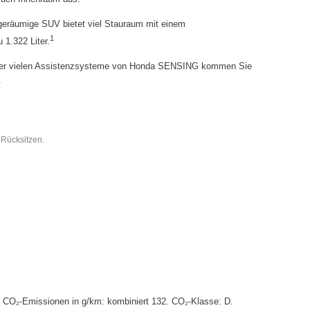
geräumige SUV bietet viel Stauraum mit einem
1
 1.322 Liter.
r vielen Assistenzsysteme von Honda SENSING kommen Sie
.
Rücksitzen.
. CO₂-Emissionen in g/km: kombiniert 132. CO₂-Klasse: D.