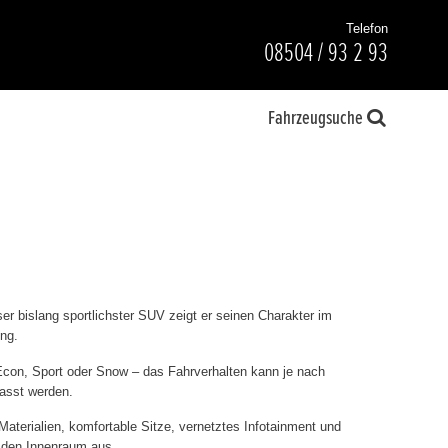
Telefon
08504 / 93 2 93
Fahrzeugsuche
er bislang sportlichster SUV zeigt er seinen Charakter im
ng.
con, Sport oder Snow – das Fahrverhalten kann je nach
passt werden.
aterialien, komfortable Sitze, vernetztes Infotainment und
 den Innenraum aus.