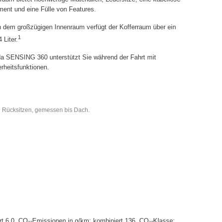
ment und eine Fülle von Features.
dem großzügigen Innenraum verfügt der Kofferraum über ein
1
Liter.
 SENSING 360 unterstützt Sie während der Fahrt mit
erheitsfunktionen.
 Rücksitzen, gemessen bis Dach.
t 6,0. CO₂-Emissionen in g/km: kombiniert 136. CO₂-Klasse: