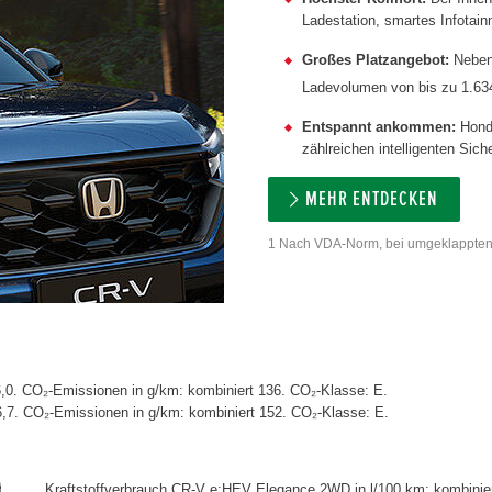
Ladestation, smartes Infotain
Großes Platzangebot:
Neben 
Ladevolumen von bis zu 1.634 
Entspannt ankommen:
Honda
zählreichen intelligenten Sich
MEHR ENTDECKEN
1 Nach VDA-Norm, bei umgeklappten
,0. CO₂-Emissionen in g/km: kombiniert 136. CO₂-Klasse: E.
6,7. CO₂-Emissionen in g/km: kombiniert 152. CO₂-Klasse: E.
Kraftstoffverbrauch CR-V e:HEV Elegance 2WD in l/100 km: kombinier