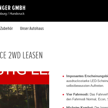
INGER GMBH
nburg / Hundsruck
& Zubehör
Unser Autohaus
NCE 2WD LEASEN
Imposantes Erscheinungsbi
ausdrucksstarke LED-Scheinwe
selbstbewussten Auftreten.
Vier Fahrmodi:
Das Fahrverha
den Fahrmodi Normal, Econ, S
Höchster Komfort:
Der Innenr