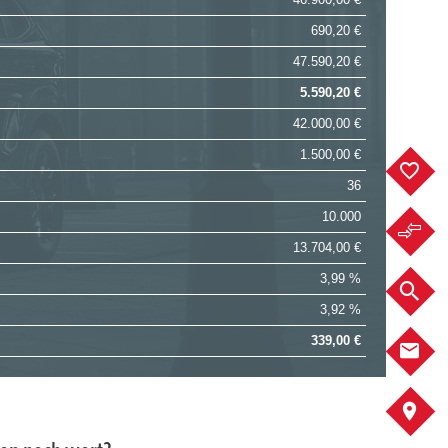
690,20 €
47.590,20 €
5.590,20 €
42.000,00 €
1.500,00 €
F
36
10.000
F
13.704,00 €
3,99 %
F
3,92 %
339,00 €
K
A