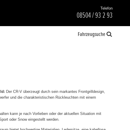
Telefon
08504 / 93 2 93
Fahrzeugsuche
ld:
Der CR-V überzeugt durch sein markantes Frontgrilldesign,
rfer und die charakteristischen Rückleuchten mit einem
lten kann je nach Vorlieben oder der aktuellen Situation mit
port oder Snow eingestellt werden.
aum bietet hochwertige Materialien, Ledersitze, eine kabellose