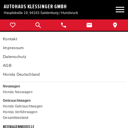
AUTOHAUS KLESSINGER GMBH
Hauptstraße 19, 94163 Saldenburg / Hundsruck
Neuwagen
Kontakt
Gebrauchtwagen
Impressum
Datenschutz
Angebote
AGB
Honda Deutschland
Service & Zubehör
Neuwagen
Honda Neuwagen
Unser Autohaus
Gebrauchtwagen
Honda Gebrauchtwagen
Honda Vorführwagen
Gesamtbestand
NEUWAGENMODELLE